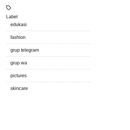
Label
edukasi
fashion
grup telegram
grup wa
pictures
skincare