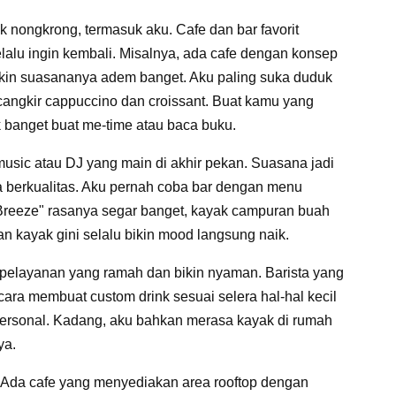
uk nongkrong, termasuk aku. Cafe dan bar favorit
elalu ingin kembali. Misalnya, ada cafe dengan konsep
ikin suasananya adem banget. Aku paling suka duduk
cangkir cappuccino dan croissant. Buat kamu yang
k banget buat me-time atau baca buku.
 music atau DJ yang main di akhir pekan. Suasana jadi
a berkualitas. Aku pernah coba bar dengan menu
 Breeze" rasanya segar banget, kayak campuran buah
an kayak gini selalu bikin mood langsung naik.
ya pelayanan yang ramah dan bikin nyaman. Barista yang
ara membuat custom drink sesuai selera hal-hal kecil
 personal. Kadang, aku bahkan merasa kayak di rumah
ya.
. Ada cafe yang menyediakan area rooftop dengan