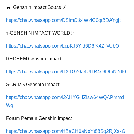
🔥 Genshin Impact Sǫᴜᴀᴅ ⚡️
https://chat.whatsapp.com/DSlmOtk4Wt4C0qtBDAYgjt
✨GENSHIN IMPACT WORLD✨
https://chat.whatsapp.com/LcpKJ5YId6D6fK4ZjfyUbO
REDEEM Genshin Impact
https://chat.whatsapp.com/HXTGZ0a4UHR4s9L9uN7df0
SCRIMS Genshin Impact
https://chat.whatsapp.com/I2AHYGHZIsw64WQAPmmd
Wq
Forum Pemain Genshin Impact
https://chat.whatsapp.com/HBaCH0aNoYt83Sq2RjXsxG