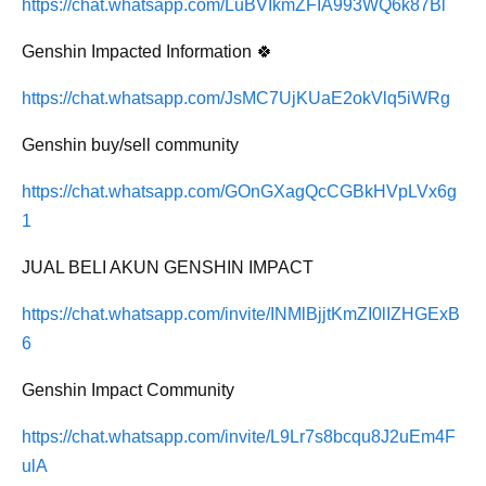
https://chat.whatsapp.com/LuBVIkmZFIA993WQ6k87Bl
Genshin Impacted Information 🍀
https://chat.whatsapp.com/JsMC7UjKUaE2okVlq5iWRg
Genshin buy/sell community
https://chat.whatsapp.com/GOnGXagQcCGBkHVpLVx6g
1
JUAL BELI AKUN GENSHIN IMPACT
https://chat.whatsapp.com/invite/INMlBjjtKmZI0lIZHGExB
6
Genshin Impact Community
https://chat.whatsapp.com/invite/L9Lr7s8bcqu8J2uEm4F
ulA