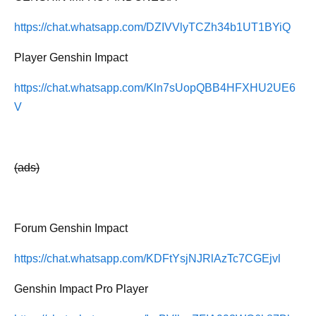
https://chat.whatsapp.com/DZIVVlyTCZh34b1UT1BYiQ
Player Genshin Impact
https://chat.whatsapp.com/Kln7sUopQBB4HFXHU2UE6
V
(ads)
Forum Genshin Impact
https://chat.whatsapp.com/KDFtYsjNJRlAzTc7CGEjvl
Genshin Impact Pro Player