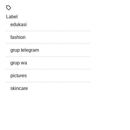
Label
edukasi
fashion
grup telegram
grup wa
pictures
skincare